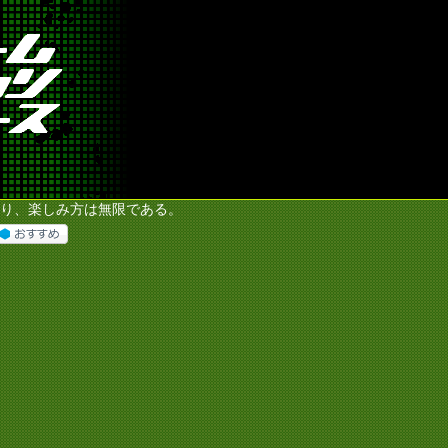
り、楽しみ方は無限である。